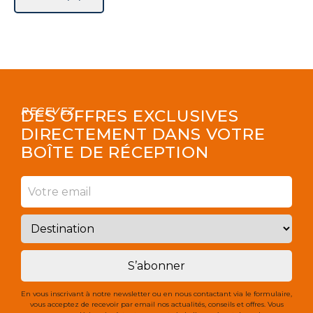
RECEVEZ
DES OFFRES EXCLUSIVES
DIRECTEMENT DANS VOTRE
BOÎTE DE RÉCEPTION
S’abonner
En vous inscrivant à notre newsletter ou en nous contactant via le formulaire,
vous acceptez de recevoir par email nos actualités, conseils et offres. Vous